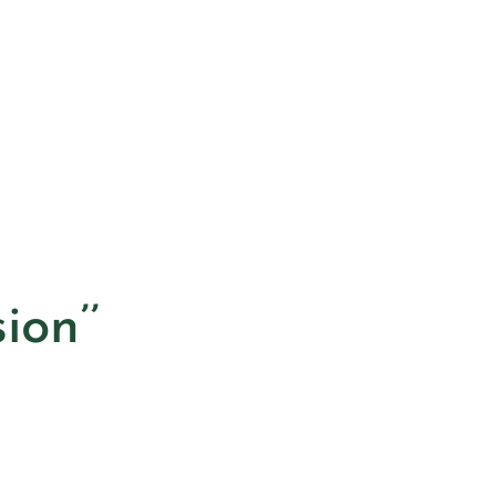
ion’’