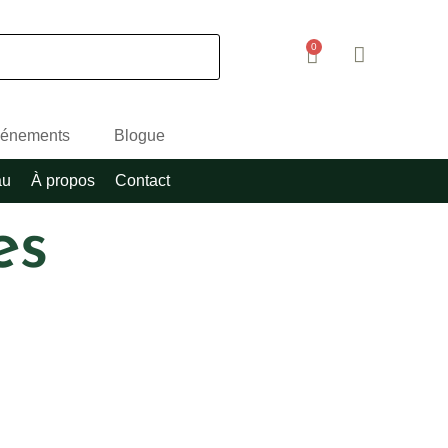
0
énements
Blogue
au
À propos
Contact
es