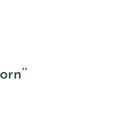
orn’’