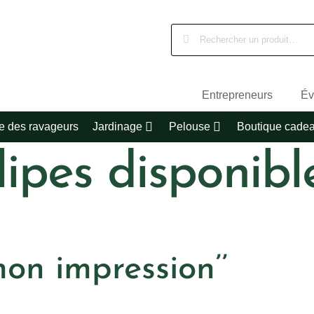
Entrepreneurs
Év
e des ravageurs
Jardinage
Pelouse
Boutique cade
lipes disponibl
mon impression’’