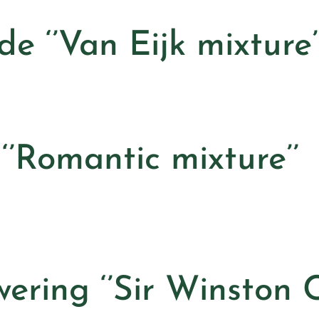
e ‘’Van Eijk mixture’
‘’Romantic mixture’’
ring ‘’Sir Winston Ch