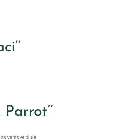
ci’’
 Parrot’’
rts vents et pluie.