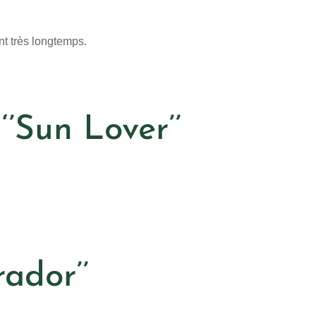
nt très longtemps.
‘’Sun Lover’’
ador’’