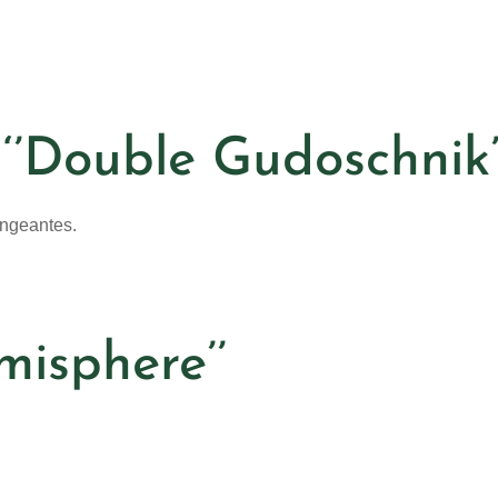
‘’Double Gudoschnik’
angeantes.
misphere’’