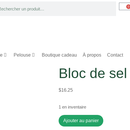
0
ge
Pelouse
Boutique cadeau
À propos
Contact
Bloc de sel
$
16.25
1 en inventaire
Ajouter au panier