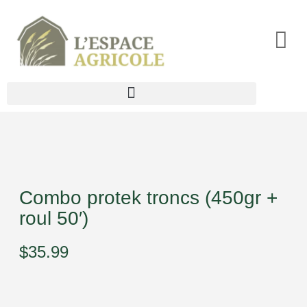
Accue
À pro
Agric
Anim
Combo protek troncs (450gr +
Jardi
roul 50′)
Pelo
$
35.99
Contr