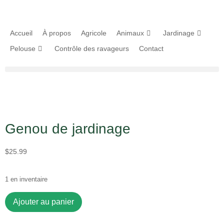
Accueil
À propos
Agricole
Animaux
Jardinage
Pelouse
Contrôle des ravageurs
Contact
Genou de jardinage
$
25.99
1 en inventaire
Ajouter au panier