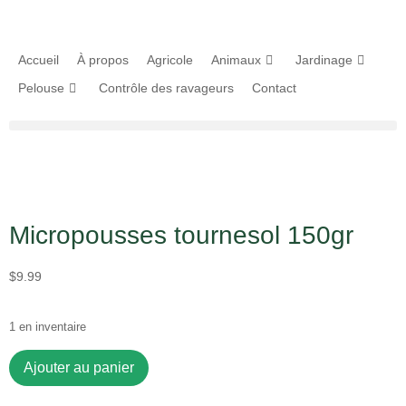
Accueil
À propos
Agricole
Animaux
Jardinage
Pelouse
Contrôle des ravageurs
Contact
Micropousses tournesol 150gr
$
9.99
1 en inventaire
Ajouter au panier