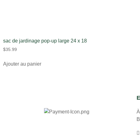
sac de jardinage pop-up large 24 x 18
$
35.99
Ajouter au panier
E
À
B