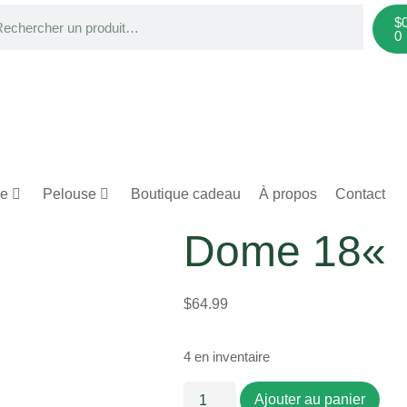
$
0
ge
Pelouse
Boutique cadeau
À propos
Contact
Dome 18« +
$
64.99
4 en inventaire
Ajouter au panier