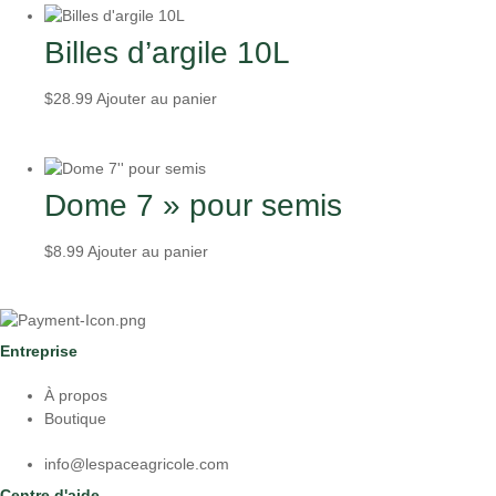
$24.50
plusieurs
à
variations.
Billes d’argile 10L
$34.50
Les
options
$
28.99
Ajouter au panier
peuvent
être
choisies
sur
Dome 7 » pour semis
la
page
du
$
8.99
Ajouter au panier
produit
Entreprise
À propos
Boutique
info@lespaceagricole.com
Centre d'aide