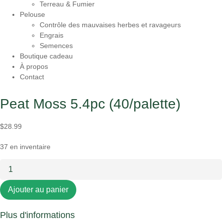
Terreau & Fumier
Pelouse
Contrôle des mauvaises herbes et ravageurs
Engrais
Semences
Boutique cadeau
À propos
Contact
Peat Moss 5.4pc (40/palette)
$
28.99
37 en inventaire
quantité
de
Peat
Ajouter au panier
Moss
5.4pc
Plus d'informations
(40/palette)