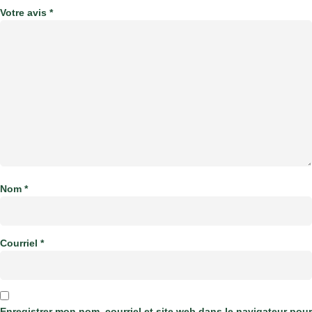
Votre avis
*
Nom
*
Courriel
*
Enregistrer mon nom, courriel et site web dans le navigateur pour