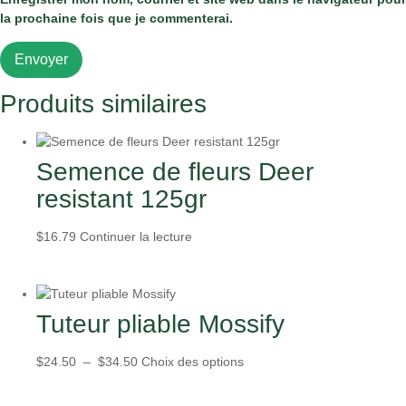
la prochaine fois que je commenterai.
Produits similaires
Semence de fleurs Deer
resistant 125gr
$
16.79
Continuer la lecture
Tuteur pliable Mossify
Plage
Ce
$
24.50
–
$
34.50
Choix des options
de
produit
prix :
a