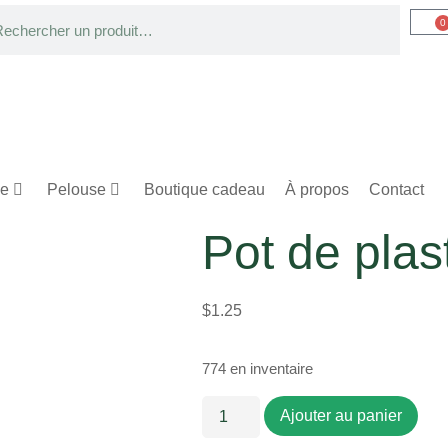
0
ge
Pelouse
Boutique cadeau
À propos
Contact
Pot de plas
$
1.25
774 en inventaire
Ajouter au panier