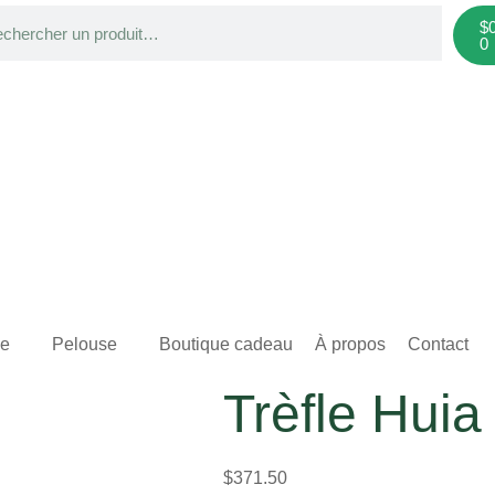
$
0
ge
Pelouse
Boutique cadeau
À propos
Contact
Trèfle Hui
$
371.50