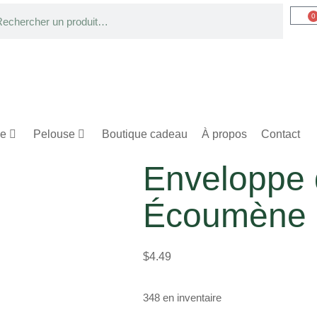
0
ge
Pelouse
Boutique cadeau
À propos
Contact
Enveloppe
Écoumène
$
4.49
348 en inventaire