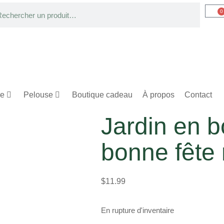
0
ge
Pelouse
Boutique cadeau
À propos
Contact
Jardin en b
bonne fêt
$
11.99
En rupture d'inventaire